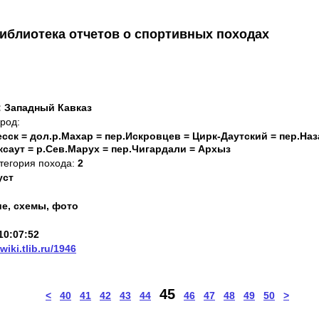
иблиотека отчетов о спортивных походах
: Западный Кавказ
род:
есск = дол.р.Махар = пер.Искровцев = Цирк-Даутский = пер.На
Аксаут = р.Сев.Марух = пер.Чигардали = Архыз
тегория похода:
2
уст
е, схемы, фото
10:07:52
/wiki.tlib.ru/1946
45
<
40
41
42
43
44
46
47
48
49
50
>