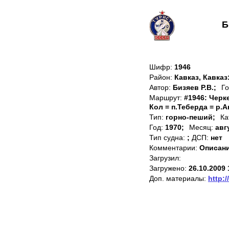
Б
Шифр:
1946
Район:
Кавказ, Кавказ
Автор:
Бизяев Р.В.;
Го
Маршрут:
#1946: Черк
Кол = п.Теберда = р.
Тип:
горно-пеший;
Ка
Год:
1970;
Месяц:
авг
Тип судна:
;
ДСП:
нет
Комментарии:
Описани
Загрузил:
Загружено:
26.10.2009 
Доп. материалы:
http:/