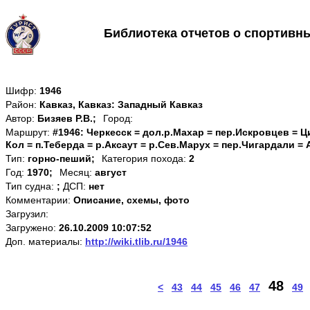
Библиотека отчетов о спортивн
Шифр:
1946
Район:
Кавказ, Кавказ: Западный Кавказ
Автор:
Бизяев Р.В.;
Город:
Маршрут:
#1946: Черкесск = дол.р.Махар = пер.Искровцев = Ц
Кол = п.Теберда = р.Аксаут = р.Сев.Марух = пер.Чигардали =
Тип:
горно-пеший;
Категория похода:
2
Год:
1970;
Месяц:
август
Тип судна:
;
ДСП:
нет
Комментарии:
Описание, схемы, фото
Загрузил:
Загружено:
26.10.2009 10:07:52
Доп. материалы:
http://wiki.tlib.ru/1946
48
<
43
44
45
46
47
49