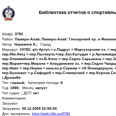
Библиотека отчетов о спортивн
Шифр:
3782
Район:
Памиро-Алай, Памиро-Алай: Гиссарский хр. и Фански
Автор:
Червяков А.;
Город:
Маршрут:
#3782: а/л Артуч = с.Падрут = Маргузорские оз. = п
пар.Юж.Аксу = пер.Пштикуль+пер.Зап.Кштудак = р.Арчамайдан
пер.Олимпийский = оз.Б.Алло = пер.Седло Сарышаха = пер.З
пер.Мария+пер.Мирали = Алаудинские оз. = пер.Седло Чанда
пер.Имат = пер.Норва = каньон р.Серима = т/б Искандеркуль 
пер.Бузэоват = р.Сафадоб = пер.Стежерский = пер.Корона Се
г.Душанбе
Тип:
горный;
Категория похода:
6
Год:
1980;
Месяц:
август
Тип судна:
;
ДСП:
нет
Комментарии:
Загрузил:
Загружено:
09.12.2009 22:55:04
Доп. материалы:
http://wiki.tlib.ru/3782