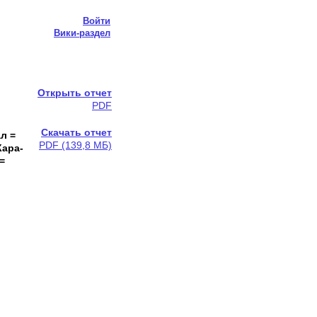
Войти
Вики-раздел
Открыть отчет
PDF
Скачать отчет
л =
PDF (139,8 МБ)
Кара-
=