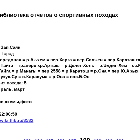
иблиотека отчетов о спортивных походах
 Зап.Саян
Город:
Передовая = р.Ак-хем = пер.Харга = пер.Салжен = пер.Караташта
Тайга = траверс хр.Артыш = р.Делег-Холь = р.Элдиг-Хем = оз.
-Тайга = р.Манагы = пер.2558 = р.Каратош = р.Она = пер.Ю.Арых 
узук-Су = о.Карасума = р.Она = пос.Б.Он
рия похода:
5
раль, март
ие,схемы,фото
22:06:50
/wiki.tlib.ru/3532