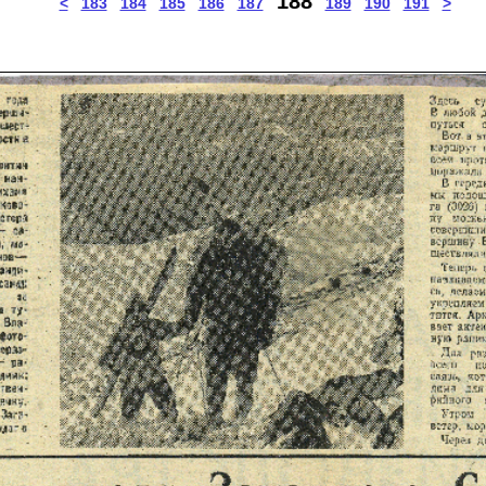
188
<
183
184
185
186
187
189
190
191
>