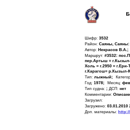
Б
Шифр:
3532
Район:
Саяны, Саяны:
Автор:
Некрасов В.А.;
Маршрут:
#3532: пос.
пер.Артыш = г.Кызыл-
Холь = г.2950 = г.Ери
г.Карагош= р.Кызыл-К
Тип:
лыжный;
Катего
Год:
1978;
Месяц:
фев
Тип судна:
;
ДСП:
нет
Комментарии:
Описан
Загрузил:
Загружено:
03.01.2010 
Доп. материалы:
http:/