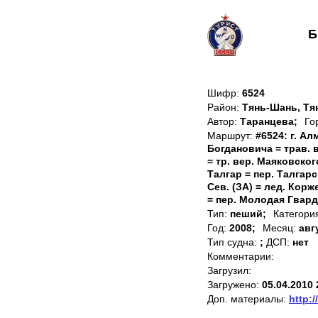
Б
Шифр:
6524
Район:
Тянь-Шань, Тя
Автор:
Таранцева;
Го
Маршрут:
#6524: г. Ал
Богдановича = трав. в
= тр. вер. Маяковского
Талгар = пер. Талгарс
Сев. (ЗА) = лед. Корж
= пер. Молодая Гвард
Тип:
пеший;
Категори
Год:
2008;
Месяц:
авг
Тип судна:
;
ДСП:
нет
Комментарии:
Загрузил:
Загружено:
05.04.2010 
Доп. материалы:
http:/