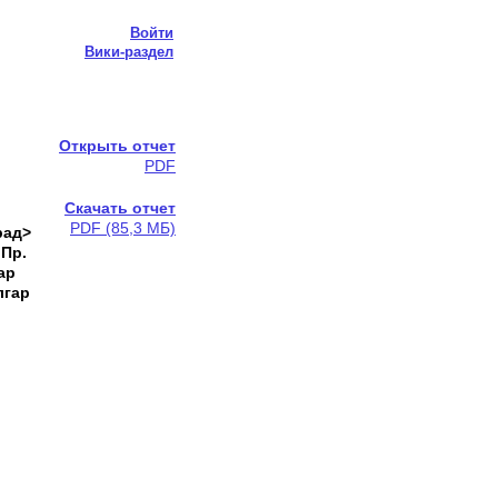
Войти
Вики-раздел
Открыть отчет
PDF
Скачать отчет
PDF (85,3 МБ)
рад>
 Пр.
ар
лгар