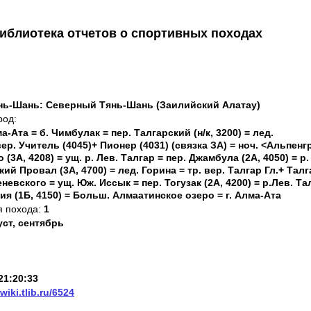
иблиотека отчетов о спортивных походах
нь-Шань: Северный Тянь-Шань (Заилийский Алатау)
род:
ма-Ата = б. Чимбулак = пер. Талгарский (н/к, 3200) = лед.
ер. Учитель (4045)+ Пионер (4031) (связка ЗА) = ноч. <Альпенг
 (3А, 4208) = ущ. р. Лев. Талгар = пер. Джамбула (2А, 4050) = р.
кий Провал (3А, 4700) = лед. Горина = тр. вер. Талгар Гл.+ Талг
еневского = ущ. Юж. Иссык = пер. Тогузак (2А, 4200) = р.Лев. Та
ия (1Б, 4150) = Больш. Алмаатинское озеро = г. Алма-Ата
я похода:
1
уст, сентябрь
21:20:33
/wiki.tlib.ru/6524