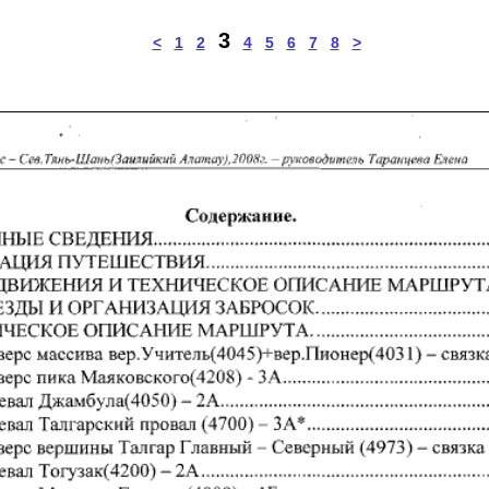
3
<
1
2
4
5
6
7
8
>