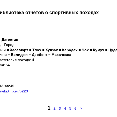
иблиотека отчетов о спортивных походах
: Дагестан
;
Город:
ный = Хасавюрт = Тлох = Хунзах = Карадах = Чох = Кумух = Цуд
учни = Белиджи = Дербент = Махачкала
Категория похода:
4
тябрь
13:44:49
/wiki.tlib.ru/5223
1
2
3
4
5
6
>