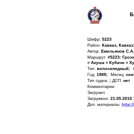
Б
Шифр:
5223
Район:
Кавказ, Кавказ
Автор:
Емельянов С.А.
Маршрут:
#5223: Гроз
= Акуша = Кубачи = Х
Тип:
велосипедный;
Год:
1989;
Месяц:
сен
Тип судна:
;
ДСП:
нет
Комментарии:
Загрузил:
Загружено:
21.05.2010 
Доп. материалы:
http:/