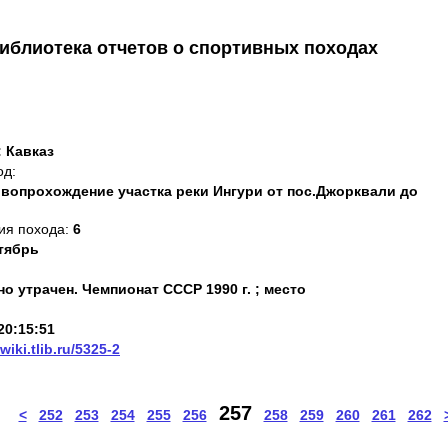
иблиотека отчетов о спортивных походах
: Кавказ
од:
рвопрохождение участка реки Ингури от пос.Джорквали до
ия похода:
6
тябрь
о утрачен. Чемпионат СССР 1990 г. ; место
20:15:51
/wiki.tlib.ru/5325-2
257
<
252
253
254
255
256
258
259
260
261
262