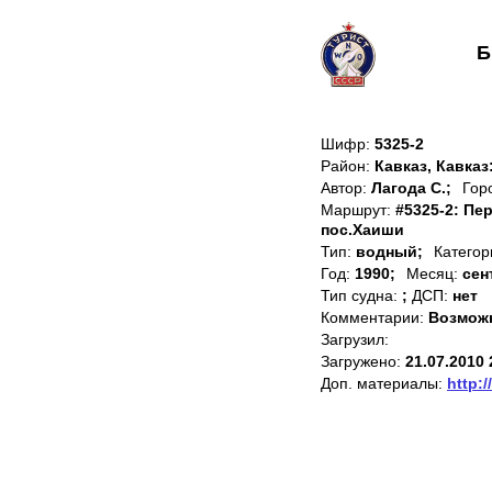
Б
Шифр:
5325-2
Район:
Кавказ, Кавказ
Автор:
Лагода С.;
Гор
Маршрут:
#5325-2: Пе
пос.Хаиши
Тип:
водный;
Категор
Год:
1990;
Месяц:
сен
Тип судна:
;
ДСП:
нет
Комментарии:
Возможн
Загрузил:
Загружено:
21.07.2010 
Доп. материалы:
http:/