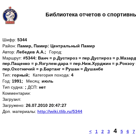
Библиотека отчетов о спортивн
Шифр:
5344
Район:
Памир, Памир: Центральный Памир
Автор:
Лебедев А.А.;
Город:
Маршрут:
#5344: Ванч = р.Дустироз = пер.Дустироз = р.Мазард
пер.Пащенко = р.Язгулем-дара = пер.Ниж.Хурджин = р.Рокзоу
пер.Охотничий = р.Бартанг = Рушан = Душанбе
Тип:
горный;
Категория похода:
4
Год:
1991;
Месяц:
июль
Тип судна:
;
ДСП:
нет
Комментарии:
Загрузил:
Загружено:
26.07.2010 20:47:27
Доп. материалы:
http://wiki.tlib.ru/5344
4
<
1
2
3
5
6
7