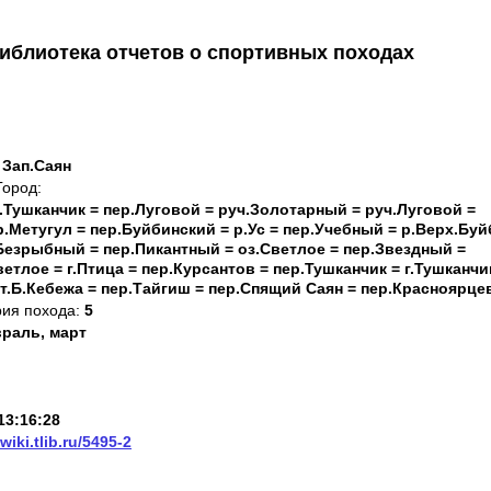
иблиотека отчетов о спортивных походах
 Зап.Саян
Город:
ч.Тушканчик = пер.Луговой = руч.Золотарный = руч.Луговой =
р.Метугул = пер.Буйбинский = р.Ус = пер.Учебный = р.Верх.Буй
Безрыбный = пер.Пикантный = оз.Светлое = пер.Звездный =
етлое = г.Птица = пер.Курсантов = пер.Тушканчик = г.Тушканчи
т.Б.Кебежа = пер.Тайгиш = пер.Спящий Саян = пер.Красноярце
рия похода:
5
раль, март
13:16:28
/wiki.tlib.ru/5495-2