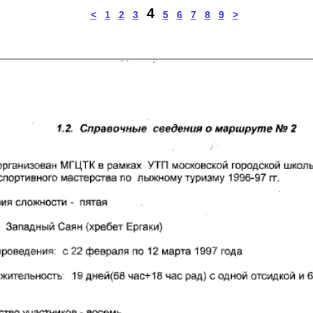
4
<
1
2
3
5
6
7
8
9
>