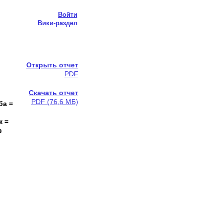
Войти
Вики-раздел
Открыть отчет
PDF
Скачать отчет
PDF (76,6 МБ)
ба =
к =
в