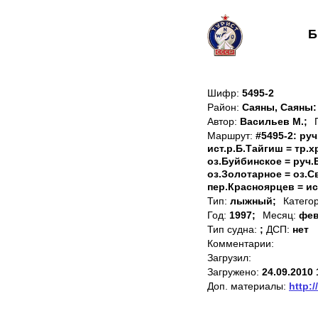
Б
Шифр:
5495-2
Район:
Саяны, Саяны:
Автор:
Васильев М.;
Маршрут:
#5495-2: ру
ист.р.Б.Тайгиш = тр.х
оз.Буйбинское = руч.
оз.Золотарное = оз.Св
пер.Красноярцев = ис
Тип:
лыжный;
Катего
Год:
1997;
Месяц:
фев
Тип судна:
;
ДСП:
нет
Комментарии:
Загрузил:
Загружено:
24.09.2010 
Доп. материалы:
http:/