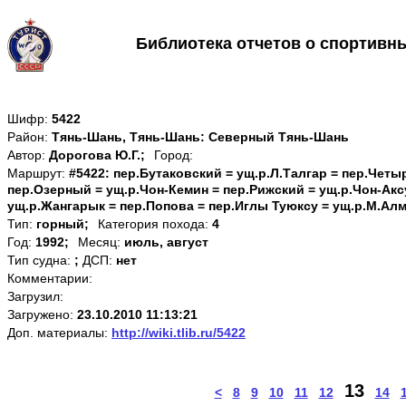
Библиотека отчетов о спортивн
Шифр:
5422
Район:
Тянь-Шань, Тянь-Шань: Северный Тянь-Шань
Автор:
Дорогова Ю.Г.;
Город:
Маршрут:
#5422: пер.Бутаковский = ущ.р.Л.Талгар = пер.Четы
пер.Озерный = ущ.р.Чон-Кемин = пер.Рижский = ущ.р.Чон-Акс
ущ.р.Жангарык = пер.Попова = пер.Иглы Туюксу = ущ.р.М.Ал
Тип:
горный;
Категория похода:
4
Год:
1992;
Месяц:
июль, август
Тип судна:
;
ДСП:
нет
Комментарии:
Загрузил:
Загружено:
23.10.2010 11:13:21
Доп. материалы:
http://wiki.tlib.ru/5422
13
<
8
9
10
11
12
14