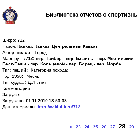
Библиотека отчетов о спортивн
Шифр:
712
Район:
Кавказ, Кавказ: Центральный Кавказ
Автор:
Белов;
Город:
Маршрут:
#712: пер. Твибер - пер. Башиль - пер. Местийский -
Балк-Баши - пер. Кольцевой - пер. Борец - пер. Морбе
Тип:
пеший;
Категория похода:
Год:
1958;
Месяц:
Тип судна:
;
ДСП:
нет
Комментарии:
Загрузил:
Загружено:
01.11.2010 13:53:38
Доп. материалы:
http://wiki.tlib.ru/712
28
<
23
24
25
26
27
29