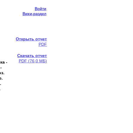
Войти
Вики-раздел
Открыть отчет
PDF
Скачать отчет
PDF (76,0 МБ)
ка -
-
оз.
р.
.
.