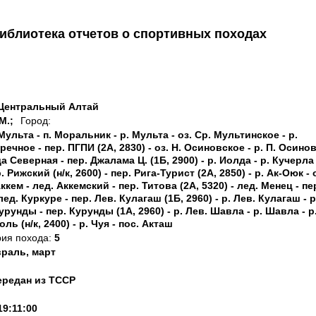
иблиотека отчетов о спортивных походах
 Центральный Алтай
М.;
Город:
Мульта - п. Моральник - р. Мульта - оз. Ср. Myльтинское - р.
ечное - пер. ПГПИ (2А, 2830) - оз. Н. Осиновское - р. П. Осинов
да Северная - пер. Джалама Ц. (1Б, 2900) - р. Иолда - р. Кучерла 
 Рижский (н/к, 2600) - пер. Рига-Турист (2А, 2850) - р. Ак-Оюк - 
ккем - лед. Аккемский - пер. Титова (2А, 5320) - лед. Менец - пе
лед. Куркуре - пер. Лев. Кулагаш (1Б, 2960) - р. Лев. Кулагаш - р
Курунды - пер. Курунды (1А, 2960) - р. Лев. Шавла - р. Шавла - р
ь (н/к, 2400) - р. Чуя - пос. Акташ
рия похода:
5
раль, март
ередан из ТССР
19:11:00