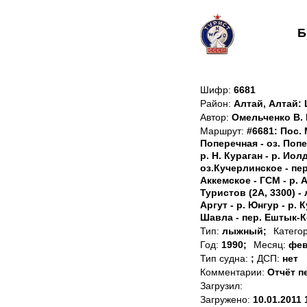
Б
Шифр:
6681
Район:
Алтай, Алтай:
Автор:
Омельченко В. 
Маршрут:
#6681: Пос. 
Поперечная - оз. Попер
р. Н. Кураган - р. Иол
оз.Кучерлинское - пер.
Аккемское - ГСМ - р. А
Туристов (2А, 3300) - 
Аргут - р. Юнгур - р. 
Шавла - пер. Ештык-Кол
Тип:
лыжный;
Катего
Год:
1990;
Месяц:
фев
Тип судна:
;
ДСП:
нет
Комментарии:
Отчёт п
Загрузил:
Загружено:
10.01.2011 