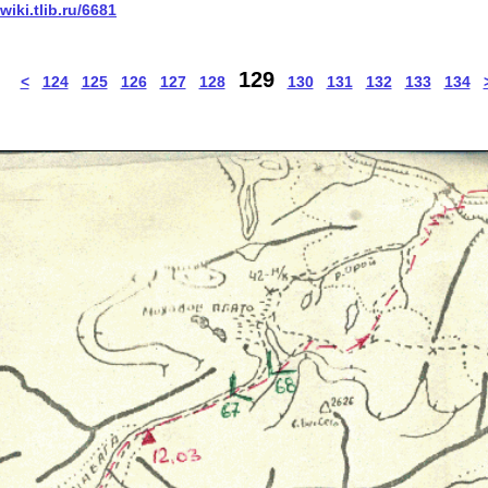
/wiki.tlib.ru/6681
129
<
124
125
126
127
128
130
131
132
133
134