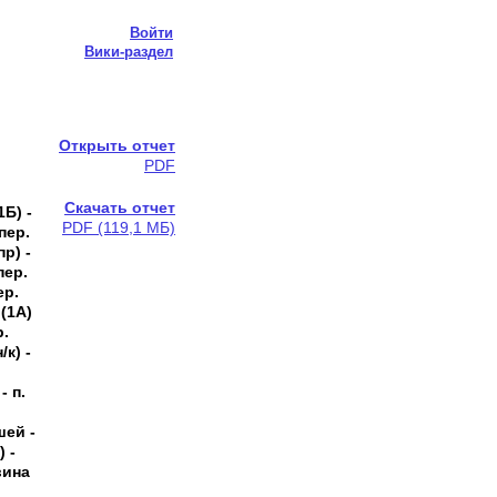
Войти
Вики-раздел
Открыть отчет
PDF
Скачать отчет
1Б) -
PDF (119,1 МБ)
пер.
пр) -
пер.
ер.
 (1А)
р.
/к) -
- п.
шей -
) -
вина