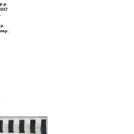
p.p.
3037
-
 р.
 пер.
>