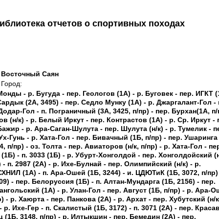
иблиотека отчетов о спортивных походах
 Восточный Саян
Город:
Монды - p. Бугуда - пер. Геологов (1A) - р. Буговек - пер. ИГКТ (
Сардык (2А, 3495) - пер. Седло Мунку (1А) - р. Джаргалант-Гол - 
 Додар-Гол - п. Пограничный (3А, 3425, п/пр) - пер. Бурхан(1А, п/
в (н/к) - р. Белый Иркут - пер. Контрастов (1А) - р. Ср. Иркут - 
 Бажир - р. Ара-Саган-Шулута - пер. Шулута (н/к) - р. Тумелик - п
-Ух-Гунь - р. Хата-Гол - пер. Бивачный (1Б, п/пр) - пер. Ушаринга
4, п/пр) - оз. Толта - пер. Авиаторов (н/к, п/пр) - р. Хата-Гол - пе
1 (1Б) - п. 3033 (1Б) - р. Убурт-Хонголдой - пер. Хонголдойский (н
- п. 2987 (2А) - р. Ихе-Булнай - пер. Олимпийский (н/к) - р.
НИЛ (1А) - п. Ара-Ошей (1Б, 3244) - и. ЦДЮТиК (1Б, 3072, п/пр) 
9) - пер. Белоруссия (1Б) - п. Алтан-Мундарга (1Б, 2156) - пер.
ангольский (1А) - р. Улан-Гол - пер. Август (1Б, п/пр) - р. Ара-О
) - р. Хаюрта - пер. Панкова (2А) - р. Архат - пер. Хубутский (н/к
 р. Ихе-Гер - п. Скалистый (1Б, 3172) - п. 3071 (2А) - пер. Краса
 (1Б, 3148, п/пр) - р. Илтыкшин - пер. Бемедин (2А) - пер.