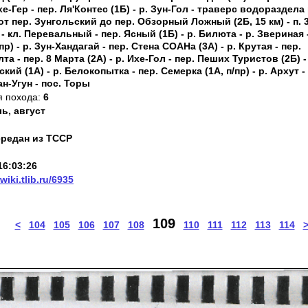
е-Гер - пер. Ля'Контес (1Б) - р. Зун-Гол - траверс водораздела 
т пер. Зунгольский до пер. Обзорный Ложный (2Б, 15 км) - п. 
 - кл. Перевальный - пер. Ясный (1Б) - р. Билюта - р. Звериная 
р) - р. Зун-Хандагай - пер. Стена СОАНа (3А) - р. Крутая - пер.
та - пер. 8 Марта (2А) - р. Ихе-Гол - пер. Пеших Туристов (2Б) -
кий (1А) - р. Белокопытка - пер. Семерка (1А, п/пр) - р. Архут -
ан-Угун - пос. Торы
я похода:
6
ь, август
ередан из ТССР
16:03:26
/wiki.tlib.ru/6935
109
<
104
105
106
107
108
110
111
112
113
114