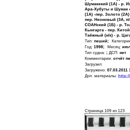
Шумакекий (1А) - р. Их
Ара-Хубуты и Шумак о
(1А) -пер. Золото (2А)
пер. Неоновый (3А, п/п
СОАНский (1Б) - р. Тол
Кынгарга - пер. Китойс
Таёжный (н/к) - р. Цаг
Тип:
пеший;
Категори
Год:
1998;
Месяц:
июл
Тип судна:
;
ДСП:
нет
Комментарии:
отчёт п
Загрузил:
Загружено:
07.03.2011 
Доп. материалы:
http:/
Страница 109 из 123