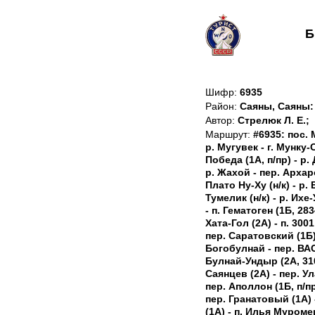
Б
Шифр:
6935
Район:
Саяны, Саяны:
Автор:
Стрелюк Л. Е.;
Маршрут:
#6935: пос. 
р. Мугувек - г. Мунку-
Победа (1А, п/пр) - р.
р. Жахой - пер. Архаро
Плато Ну-Ху (н/к) - р.
Тумелик (н/к) - р. Ихе
- п. Гематоген (1Б, 283
Хата-Гол (2А) - п. 300
пер. Саратовский (1Б) 
Богобулнай - пер. ВАСХ
Булнай-Ундыр (2А, 310
Саянцев (2А) - пер. Ул
пер. Аполлон (1Б, п/пр
пер. Гранатовый (1А) -
(1А) - п. Илья Муромец