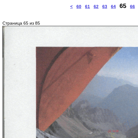
65
<
60
61
62
63
64
66
Страница 65 из 85