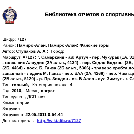
Библиотека отчетов о спортивн
Шифр:
7127
Район:
Памиро-Алай, Памиро-Алай: Фанские горы
Автор:
Ступаков А. А.;
Город:
Маршрут:
#7127: г. Самарканд - а\б Артуч - пер. Чукурак (1А, 31
- восх. пик Алаудин (2А альп., 4134) - пер. Седло Бодхны (2Б,
(2Б, 4464) - восх. Б. Ганза (2Б альп., 5306) - траверс хребта 
западный - ледник М. Ганза - пер. ВАА (2А, 4266) - пер. Чимтар
(2Б альп., 5120) - р. Пр. Зиндон - оз. Б Алло - аул Зимтут - г.
Тип:
горный;
Категория похода:
4
Год:
2010;
Месяц:
август
Тип судна:
;
ДСП:
нет
Комментарии:
Загрузил:
Загружено:
22.05.2011 0:54:44
Доп. материалы:
http://wiki.tlib.ru/7127