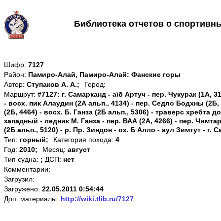
Библиотека отчетов о спортивн
Шифр:
7127
Район:
Памиро-Алай, Памиро-Алай: Фанские горы
Автор:
Ступаков А. А.;
Город:
Маршрут:
#7127: г. Самарканд - а\б Артуч - пер. Чукурак (1А, 31
- восх. пик Алаудин (2А альп., 4134) - пер. Седло Бодхны (2Б,
(2Б, 4464) - восх. Б. Ганза (2Б альп., 5306) - траверс хребта 
западный - ледник М. Ганза - пер. ВАА (2А, 4266) - пер. Чимтар
(2Б альп., 5120) - р. Пр. Зиндон - оз. Б Алло - аул Зимтут - г.
Тип:
горный;
Категория похода:
4
Год:
2010;
Месяц:
август
Тип судна:
;
ДСП:
нет
Комментарии:
Загрузил:
Загружено:
22.05.2011 0:54:44
Доп. материалы:
http://wiki.tlib.ru/7127