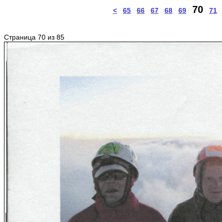
70
<
65
66
67
68
69
71
Страница 70 из 85