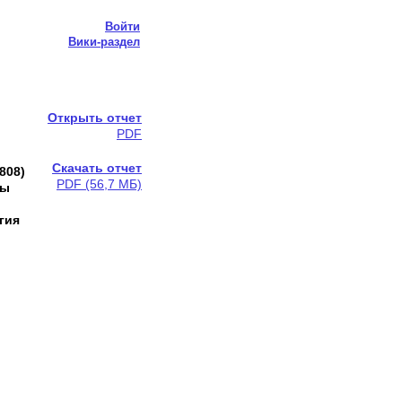
Войти
Вики-раздел
Открыть отчет
PDF
Скачать отчет
3808)
PDF (56,7 МБ)
зы
ргия