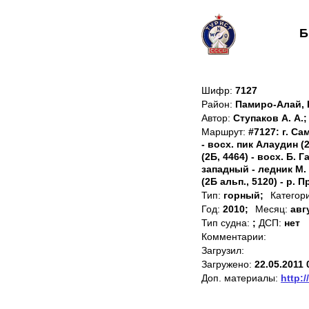
Б
Шифр:
7127
Район:
Памиро-Алай, 
Автор:
Ступаков А. А.;
Маршрут:
#7127: г. Са
- восх. пик Алаудин (
(2Б, 4464) - восх. Б. 
западный - ледник М. Г
(2Б альп., 5120) - р. 
Тип:
горный;
Категор
Год:
2010;
Месяц:
авг
Тип судна:
;
ДСП:
нет
Комментарии:
Загрузил:
Загружено:
22.05.2011 
Доп. материалы:
http:/