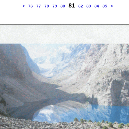
81
<
76
77
78
79
80
82
83
84
85
>