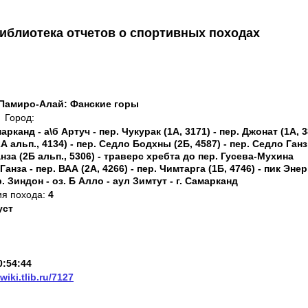
иблиотека отчетов о спортивных походах
Памиро-Алай: Фанские горы
Город:
марканд - а\б Артуч - пер. Чукурак (1А, 3171) - пер. Джонат (1А, 
2А альп., 4134) - пер. Седло Бодхны (2Б, 4587) - пер. Седло Ган
Ганза (2Б альп., 5306) - траверс хребта до пер. Гусева-Мухина
анза - пер. ВАА (2А, 4266) - пер. Чимтарга (1Б, 4746) - пик Эне
Пр. Зиндон - оз. Б Алло - аул Зимтут - г. Самарканд
ия похода:
4
уст
0:54:44
/wiki.tlib.ru/7127