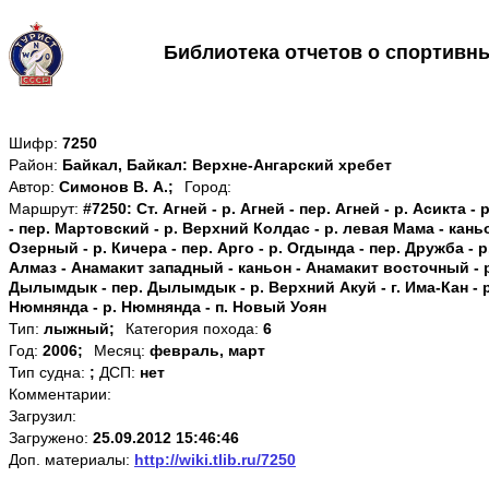
Библиотека отчетов о спортивн
Шифр:
7250
Район:
Байкал, Байкал: Верхне-Ангарский хребет
Автор:
Симонов В. А.;
Город:
Маршрут:
#7250: Ст. Агней - р. Агней - пер. Агней - р. Асикта -
- пер. Мартовский - р. Верхний Колдас - р. левая Мама - каньо
Озерный - р. Кичера - пер. Арго - р. Огдында - пер. Дружба - р
Алмаз - Анамакит западный - каньон - Анамакит восточный - р
Дылымдык - пер. Дылымдык - р. Верхний Акуй - г. Има-Кан - р
Нюмнянда - р. Нюмнянда - п. Новый Уоян
Тип:
лыжный;
Категория похода:
6
Год:
2006;
Месяц:
февраль, март
Тип судна:
;
ДСП:
нет
Комментарии:
Загрузил:
Загружено:
25.09.2012 15:46:46
Доп. материалы:
http://wiki.tlib.ru/7250