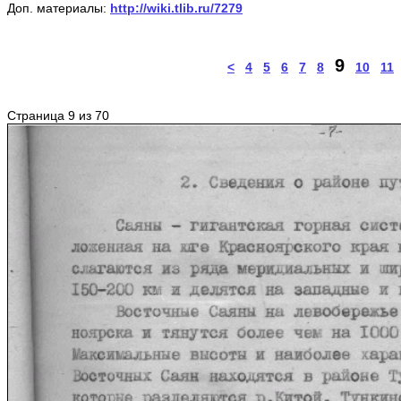
Доп. материалы:
http://wiki.tlib.ru/7279
9
<
4
5
6
7
8
10
11
Страница 9 из 70