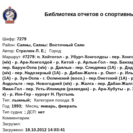
Библиотека отчетов о спортивн
Шифр:
7279
Район:
Саяны, Саяны: Восточный Саян
Автор:
Стрелюк Л. Е.;
Город:
Маршрут:
#7279: п. Хойтогол - р. Убурт-Хонголдсы - пер. Хон
(н/к) - р. Ара-Хонголдой - р. Китой - р. Арлык-Гол - пер. Банза
пер. Барун-Оспа (н/к) - р. Даялык - пер. Слюдянка (1А) - р. Дэ
(н/к) - пер. Надозерный (1A) - р. Дабан-Жалга - р. Онот - р. И
(1A) - р. Зун-Оспа - г. Оспинский (восх.) - пер.Онотский (1A) - р
Андольте - пер. Новогодний (н/к) - р. Жалга - пер. Дабан-Жалга
Яман-Гол - пер. Усть-Илимцев (разведка) - р. Ара-Хубуты - р. 
к) - р. Ихе-Гер - курорт Н. Пустынь
Тип:
лыжный;
Категория похода:
5
Год:
1993;
Месяц:
январь, февраль
Тип судна:
;
ДСП:
нет
Комментарии:
Загрузил:
Загружено:
18.10.2012 14:03:41