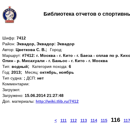
Библиотека отчетов о спортивн
Шифр:
7412
Район:
Эквадор, Эквадор: Эквадор
Автор:
Цветкова С. В.;
Город:
Маршрут:
#7412: г. Москва - г. Кито - г. Баеза - сплав по р. Кихо
Олин - р. Мисахуали - г. Баньос - г. Кито - г. Москва
Тип:
водный;
Категория похода:
6
Год:
2013;
Месяц:
октябрь, ноябрь
Тип судна:
;
ДСП:
нет
Комментарии:
Загрузил:
Загружено:
15.06.2014 21:27:48
Доп. материалы:
http://wiki.tlib.ru/7412
116
<
111
112
113
114
115
11