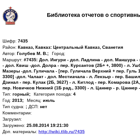
Библиотека отчетов о спортивн
Шифр:
7435
Район:
Кавказ, Кавказ: Центральный Кавказ, Сванетия
Автор:
Голубев М. В.;
Город:
Маршрут:
#7435: Дол. Ингури - дол. Ладлина - дол. Маншура -
- дол. Квиш -дол. Долра - пер. Курсантов (2Б+ +, 3800) - л. Уш
Мазеры -дол. Гуличала - [пер. Гуличала Верхний + пер. Гуль 1
3300] -дол. Чалаат - дол. Местиачала - л. Лекзыр - пер. Башилъ 
Дзинал - пер. Кулак (2Б, 3627) - л. Китлод - пер. Комарова (2А,
пер. Новичков Нижний (1Б рад., 3300) - л. Цаннер - р. Цаннер
Тип:
горный;
Категория похода:
4
Год:
2013;
Месяц:
июль
Тип судна:
;
ДСП:
нет
Комментарии:
Загрузил:
Загружено:
25.08.2014 19:21:30
Доп. материалы:
http://wiki.tlib.ru/7435