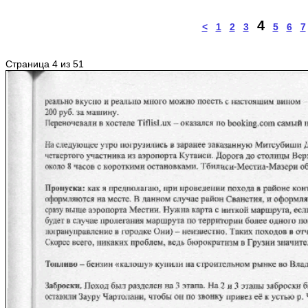
4
<
1
2
3
5
6
7
Страница 4 из 51