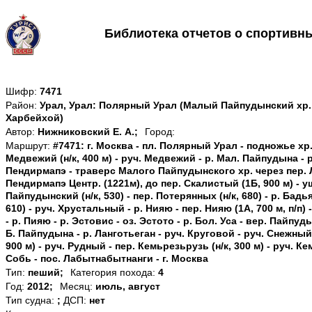
Библиотека отчетов о спортивн
Шифр:
7471
Район:
Урал, Урал: Полярный Урал (Малый Пайпудынский хр., 
Харбейхой)
Автор:
Нижниковский Е. А.;
Город:
Маршрут:
#7471: г. Москва - пл. Полярный Урал - подножье хр
Медвежий (н/к, 400 м) - руч. Медвежий - р. Мал. Пайпудына - р
Пендирмапэ - траверс Малого Пайпудынского хр. через пер. Л
Пендирмапэ Центр. (1221м), до пер. Скалистый (1Б, 900 м) - у
Пайпудынский (н/к, 530) - пер. Потерянных (н/к, 680) - р. Бадь
610) - руч. Хрустальный - р. Нияю - пер. Нияю (1А, 700 м, п/п) -
- р. Пияю - р. Эстовис - оз. Эстото - р. Бол. Уса - вер. Пайпуды
Б. Пайпудына - р. Ланготьеган - руч. Круговой - руч. Снежный
900 м) - руч. Рудный - пер. Кемьрезьрузь (н/к, 300 м) - руч. Ке
Собь - пос. Лабытнабытнанги - г. Москва
Тип:
пеший;
Категория похода:
4
Год:
2012;
Месяц:
июль, август
Тип судна:
;
ДСП:
нет