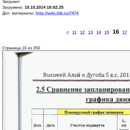
Загрузил:
Загружено:
10.10.2014 18:02:25
Доп. материалы:
http://wiki.tlib.ru/7474
16
<
11
12
13
14
15
17
Страница 16 из 250