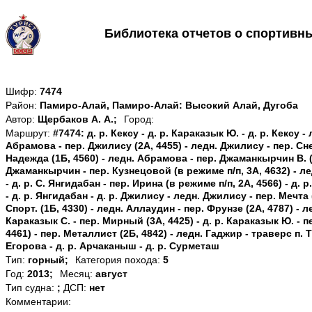
Библиотека отчетов о спортивн
Шифр:
7474
Район:
Памиро-Алай, Памиро-Алай: Высокий Алай, Дугоба
Автор:
Щербаков А. А.;
Город:
Маршрут:
#7474: д. р. Кексу - д. р. Караказык Ю. - д. р. Кексу 
Абрамова - пер. Джилису (2А, 4455) - ледн. Джилису - пер. Сне
Надежда (1Б, 4560) - ледн. Абрамова - пер. Джаманкырчин В. (2
Джаманкырчин - пер. Кузнецовой (в режиме п/п, 3А, 4632) - ле
- д. р. С. Янгидабан - пер. Ирина (в режиме п/п, 2А, 4566) - д. 
- д. р. Янгидабан - д. р. Джилису - ледн. Джилису - пер. Мечта
Спорт. (1Б, 4330) - ледн. Аллаудин - пер. Фрунзе (2А, 4787) - л
Караказык С. - пер. Мирный (3А, 4425) - д. р. Караказык Ю. - п
4461) - пер. Металлист (2Б, 4842) - ледн. Гаджир - траверс п. 
Егорова - д. р. Арчаканыш - д. р. Сурметаш
Тип:
горный;
Категория похода:
5
Год:
2013;
Месяц:
август
Тип судна:
;
ДСП:
нет
Комментарии: