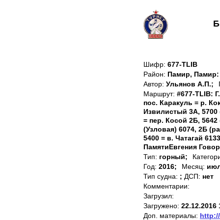
Б
Шифр:
677-TLIB
Район:
Памир, Памир
Автор:
Ульянов А.П.;
Маршрут:
#677-TLIB: Г
пос. Каракуль = р. Ко
Извилистый 3А, 5700 (п
= пер. Косой 2Б, 5642
(Узловая) 6074, 2Б (р
5400 = в. Чатагай 6133
ПамятиЕвгения Говора 
Тип:
горный;
Категор
Год:
2016;
Месяц:
ию
Тип судна:
;
ДСП:
нет
Комментарии:
Загрузил:
Загружено:
22.12.2016 
Доп. материалы:
http:/