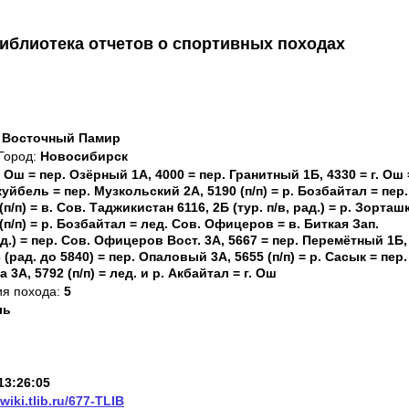
иблиотека отчетов о спортивных походах
: Восточный Памир
Город:
Новосибирск
. Ош = пер. Озёрный 1А, 4000 = пер. Гранитный 1Б, 4330 = г. Ош 
куйбель = пер. Музкольский 2А, 5190 (п/п) = р. Бозбайтал = пер.
/п) = в. Сов. Таджикистан 6116, 2Б (тур. п/в, рад.) = р. Зорташ
 (п/п) = р. Бозбайтал = лед. Сов. Офицеров = в. Биткая Зап.
ад.) = пер. Сов. Офицеров Вост. 3А, 5667 = пер. Перемётный 1Б,
 (рад. до 5840) = пер. Опаловый 3А, 5655 (п/п) = р. Сасык = пер.
3А, 5792 (п/п) = лед. и р. Акбайтал = г. Ош
ия похода:
5
ль
13:26:05
/wiki.tlib.ru/677-TLIB