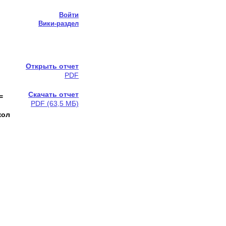
Войти
Вики-раздел
Открыть отчет
PDF
Скачать отчет
=
PDF (63,5 МБ)
кол