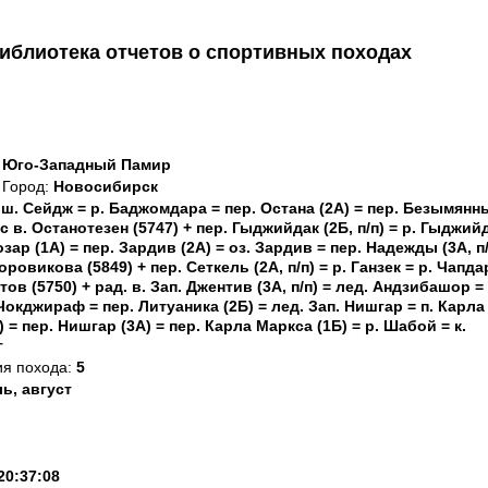
иблиотека отчетов о спортивных походах
: Юго-Западный Памир
Город:
Новосибирск
иш. Сейдж = р. Баджомдара = пер. Остана (2А) = пер. Безымянн
рс в. Останотезен (5747) + пер. Гыджийдак (2Б, п/п) = р. Гыджий
зар (1А) = пер. Зардив (2А) = оз. Зардив = пер. Надежды (3А, п/
оровикова (5849) + пер. Сеткель (2А, п/п) = р. Ганзек = р. Чапда
ов (5750) + рад. в. Зап. Джентив (3А, п/п) = лед. Андзибашор =
Чокджираф = пер. Литуаника (2Б) = лед. Зап. Нишгар = п. Карла
) = пер. Нишгар (3А) = пер. Карла Маркса (1Б) = р. Шабой = к.
г
ия похода:
5
ь, август
20:37:08