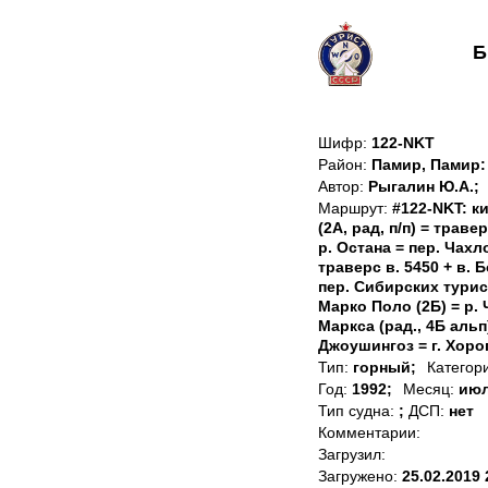
Б
Шифр:
122-NKT
Район:
Памир, Памир
Автор:
Рыгалин Ю.А.;
Маршрут:
#122-NKT: к
(2А, рад, п/п) = траве
р. Остана = пер. Чахло
траверс в. 5450 + в. Б
пер. Сибирских турист
Марко Поло (2Б) = р. 
Маркса (рад., 4Б альп
Джоушингоз = г. Хоро
Тип:
горный;
Категор
Год:
1992;
Месяц:
июл
Тип судна:
;
ДСП:
нет
Комментарии:
Загрузил:
Загружено:
25.02.2019 