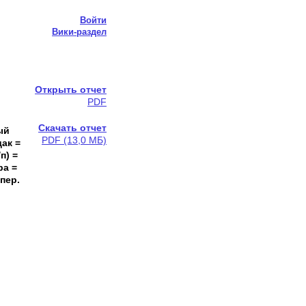
Войти
Вики-раздел
Открыть отчет
PDF
Скачать отчет
ый
PDF (13,0 МБ)
дак =
п) =
ра =
 пер.