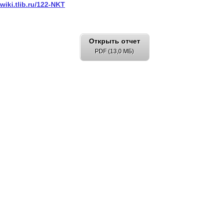
/wiki.tlib.ru/122-NKT
Открыть отчет
PDF (13,0 МБ)