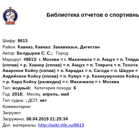
Библиотека отчетов о спортивн
Шифр:
8613
Район:
Кавказ, Кавказ: Закавказье, Дагестан
Автор:
Болдырев С. С.;
Город:
Маршрут:
#8613: г. Москва = г. Махачкала = п. Анцух = п. Тля
(сплав) = р. Хзанор (сплав) = п. Анцух = п. Тлярата = п. Тохота
Аварское Койсу (сплав) = п. Карадах = п. Сагода = п. Шаури = 
Андийское Койсу (сплав) = п. Кумух = р. Казикумухское Койсу
= р. Кара Койсу (разведка) = г. Махачкала = г. Москва
Тип:
водный;
Категория похода:
6
Год:
2018;
Месяц:
апрель, май
Тип судна:
;
ДСП:
нет
Комментарии:
Загрузил:
Загружено:
08.04.2019 21:25:34
Доп. материалы:
http://wiki.tlib.ru/8613