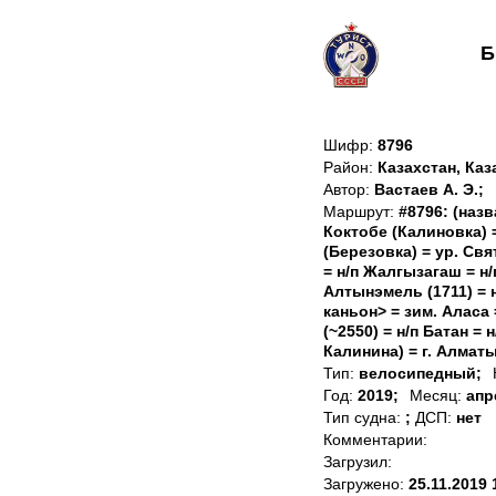
Б
Шифр:
8796
Район:
Казахстан, Каз
Автор:
Вастаев А. Э.;
Маршрут:
#8796: (назв
Коктобе (Калиновка) 
(Березовка) = ур. Свя
= н/п Жалгызагаш = н/
Алтынэмель (1711) = 
каньон> = зим. Аласа 
(~2550) = н/п Батан = 
Калинина) = г. Алмат
Тип:
велосипедный;
Год:
2019;
Месяц:
апр
Тип судна:
;
ДСП:
нет
Комментарии:
Загрузил:
Загружено:
25.11.2019 