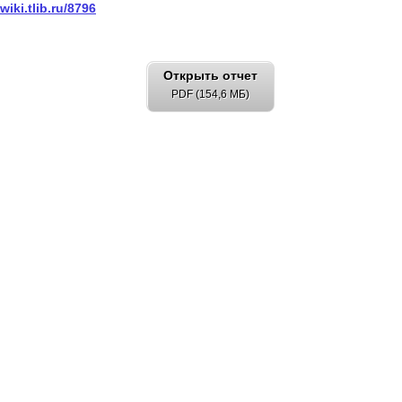
/wiki.tlib.ru/8796
Открыть отчет
PDF (154,6 МБ)