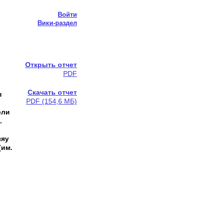
Войти
Вики-раздел
Открыть отчет
PDF
Скачать отчет
п
PDF (154,6 МБ)
ели
.
ляу
(им.