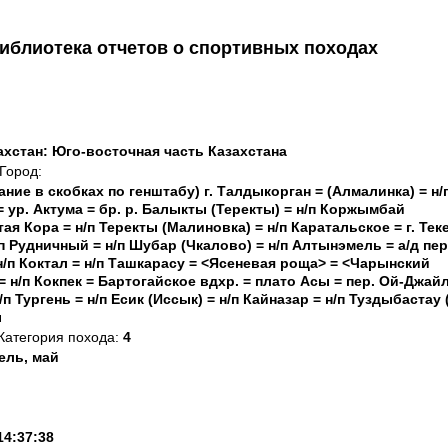
иблиотека отчетов о спортивных походах
ахстан: Юго-восточная часть Казахстана
Город:
ание в скобках по генштабу) г. Талдыкорган = (Алмалинка) = н/
= ур. Актума = бр. р. Балыкты (Теректы) = н/п Коржымбай
тая Кора = н/п Теректы (Малиновка) = н/п Каратальское = г. Тек
п Рудничный = н/п Шубар (Чкалово) = н/п Алтынэмель = а/д пер
н/п Коктал = н/п Ташкарасу = <Ясеневая роща> = <Чарынский
= н/п Кокпек = Бартогайское вдхр. = плато Асы = пер. Ой-Джай
н/п Тургень = н/п Есик (Иссык) = н/п Кайназар = н/п Туздыбастау 
ы
Категория похода:
4
ель, май
14:37:38