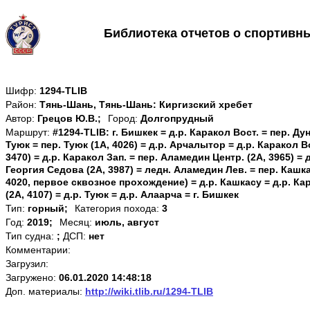
Библиотека отчетов о спортивн
Шифр:
1294-TLIB
Район:
Тянь-Шань, Тянь-Шань: Киргизский хребет
Автор:
Грецов Ю.В.;
Город:
Долгопрудный
Маршрут:
#1294-TLIB: г. Бишкек = д.р. Каракол Вост. = пер. Дун
Туюк = пер. Туюк (1А, 4026) = д.р. Арчалытор = д.р. Каракол Во
3470) = д.р. Каракол Зап. = пер. Аламедин Центр. (2А, 3965) = 
Георгия Седова (2А, 3987) = ледн. Аламедин Лев. = пер. Кашка
4020, первое сквозное прохождение) = д.р. Кашкасу = д.р. Кар
(2А, 4107) = д.р. Туюк = д.р. Алаарча = г. Бишкек
Тип:
горный;
Категория похода:
3
Год:
2019;
Месяц:
июль, август
Тип судна:
;
ДСП:
нет
Комментарии:
Загрузил:
Загружено:
06.01.2020 14:48:18
Доп. материалы:
http://wiki.tlib.ru/1294-TLIB